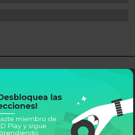
Desbloquea las
ecciones!
azte miembro de
D Play y sigue
prendiendo