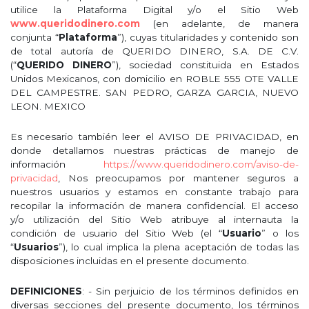
utilice la Plataforma Digital y/o el Sitio Web
www.queridodinero.com
(en adelante, de manera
conjunta “
Plataforma
”), cuyas titularidades y contenido son
de total autoría de QUERIDO DINERO, S.A. DE C.V.
(“
QUERIDO DINERO
”), sociedad constituida en Estados
Unidos Mexicanos, con domicilio en ROBLE 555 OTE VALLE
DEL CAMPESTRE. SAN PEDRO, GARZA GARCIA, NUEVO
LEON. MEXICO
Es necesario también leer el AVISO DE PRIVACIDAD, en
donde detallamos nuestras prácticas de manejo de
información
https://www.queridodinero.com/aviso-de-
privacidad
, Nos preocupamos por mantener seguros a
nuestros usuarios y estamos en constante trabajo para
recopilar la información de manera confidencial. El acceso
y/o utilización del Sitio Web atribuye al internauta la
condición de usuario del Sitio Web (el “
Usuario
” o los
“
Usuarios
”), lo cual implica la plena aceptación de todas las
disposiciones incluidas en el presente documento.
DEFINICIONES
: - Sin perjuicio de los términos definidos en
diversas secciones del presente documento, los términos