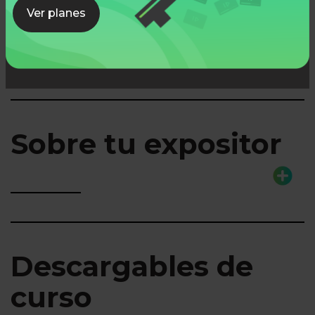
Lo que aprenderás
Ver planes
Sobre tu expositor
Descargables de
curso