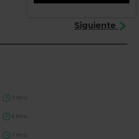
0
Siguiente
3 Mins
6 Mins
7 Mins