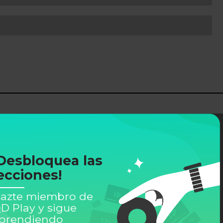
Desbloquea las
ecciones!
azte miembro de
D Play y sigue
prendiendo