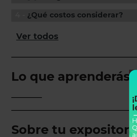
4 -
¿Qué costos considerar?
Ver todos
Lo que aprenderás
¡
l
H
Sobre tu expositor
Q
a