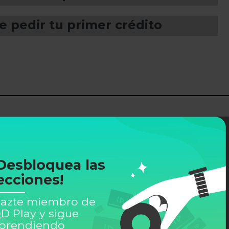
 pedir tu primer crédito
Desbloquea las
ecciones!
azte miembro de
D Play y sigue
prendiendo