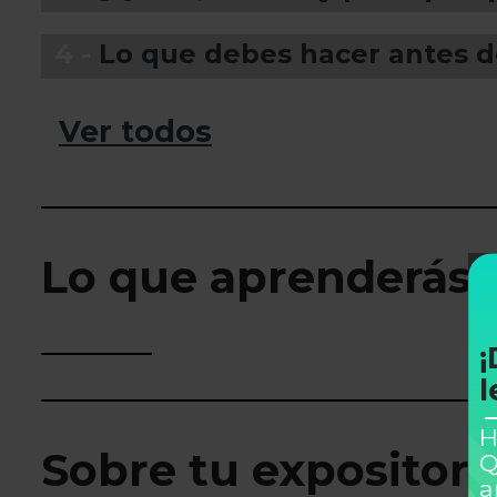
4 -
Lo que debes hacer antes de
Ver todos
Lo que aprenderás
¡
l
H
Sobre tu expositor
Q
a