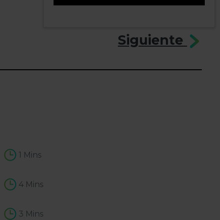
2
Siguiente
1 Mins
4 Mins
3 Mins