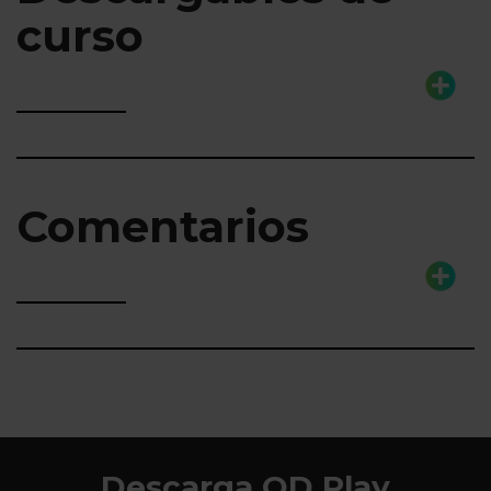
curso
Comentarios
Descarga QD Play