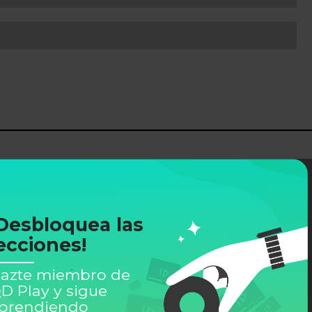
Desbloquea las
ecciones!
azte miembro de
D Play y sigue
prendiendo