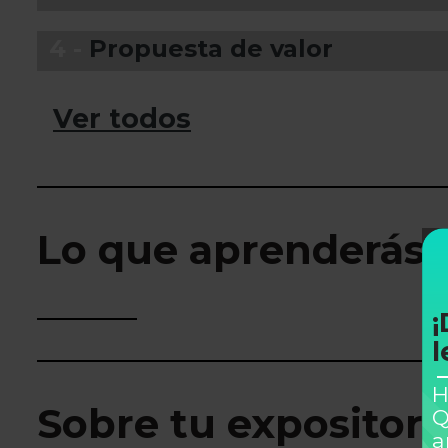
4 -
Propuesta de valor
Ver todos
Lo que aprenderás
¡
l
H
Sobre tu expositor
Q
a