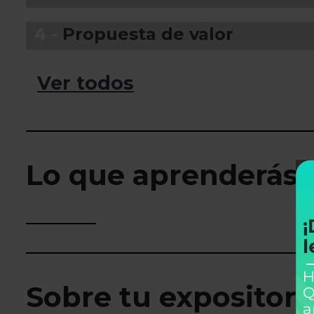
4 -
Propuesta de valor
Ver todos
Lo que aprenderás
¡
l
H
Sobre tu expositor
Q
a