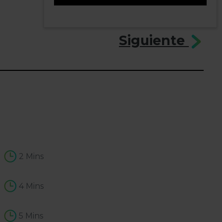
1
Siguiente
2 Mins
4 Mins
5 Mins