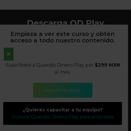
Descarga QD Play
Empieza a ver este curso y obtén
acceso a todo nuestro contenido.
AVISO DE PRIVACIDAD
Suscríbete a Querido Dinero Play por
$299 MXN
TÉRMINOS Y CONDICIONES
al mes.
POLÍTICAS DE DEVOLUCIONES
Suscríbete ahora
SÍGUENOS
¿Quieres capacitar a tu equipo?
©2022 QUERIDO DINERO S.A. DE C.V. TODOS LOS
Conoce Querido Dinero Play para empresas
DERECHOS RESERVADOS