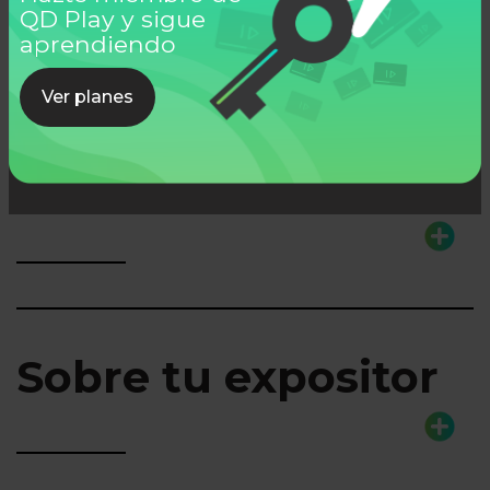
QD Play y sigue
Ver todos
aprendiendo
Ver planes
Lo que aprenderás
Sobre tu expositor