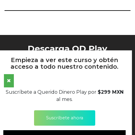
Descarga QD Play
Empieza a ver este curso y obtén
acceso a todo nuestro contenido.
AVISO DE PRIVACIDAD
Suscríbete a Querido Dinero Play por
$299 MXN
TÉRMINOS Y CONDICIONES
al mes.
POLÍTICAS DE DEVOLUCIONES
Suscríbete ahora
SÍGUENOS