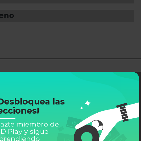
ueno
Desbloquea las
ecciones!
azte miembro de
D Play y sigue
prendiendo