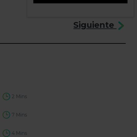
0
Siguiente
2 Mins
7 Mins
4 Mins