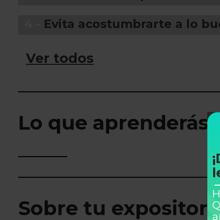
4 -
Evita acostumbrarte a lo b
Ver todos
Lo que aprenderás
¡
l
H
Sobre tu expositor
Q
a