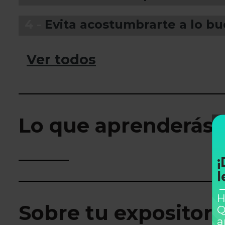
4 -
Evita acostumbrarte a lo b
Ver todos
Lo que aprenderás
¡
l
H
Sobre tu expositor
Q
a