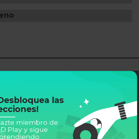
ueno
Desbloquea las
ecciones!
azte miembro de
D Play y sigue
prendiendo