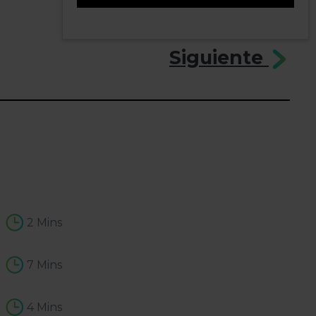
0
Siguiente
2 Mins
7 Mins
4 Mins