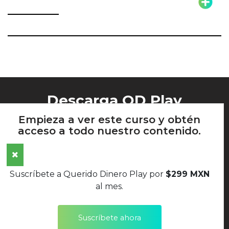
Descarga QD Play
Empieza a ver este curso y obtén
acceso a todo nuestro contenido.
AVISO DE PRIVACIDAD
Suscríbete a Querido Dinero Play por
$299 MXN
TÉRMINOS Y CONDICIONES
al mes.
POLÍTICAS DE DEVOLUCIONES
Suscríbete ahora
SÍGUENOS