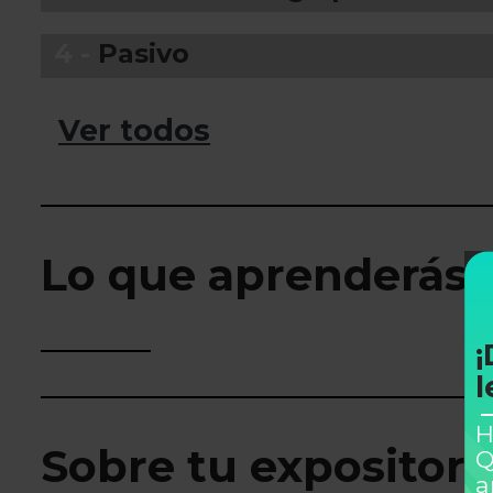
4 -
Pasivo
Ver todos
Lo que aprenderás
¡
l
H
Sobre tu expositor
Q
a