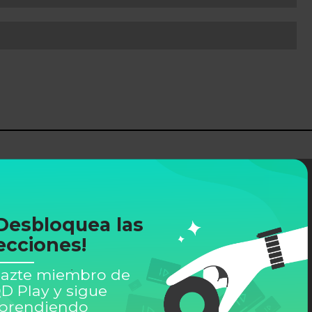
Desbloquea las
ecciones!
azte miembro de
D Play y sigue
prendiendo