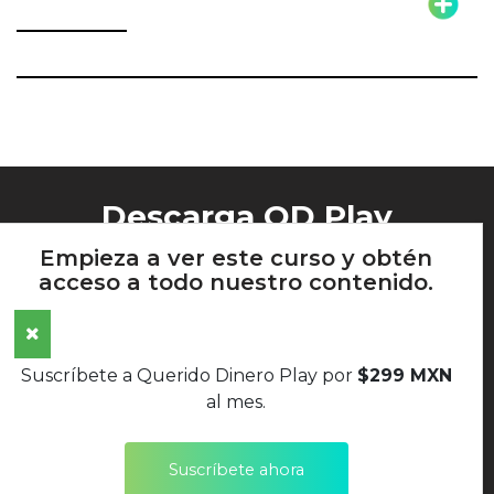
Descarga QD Play
Empieza a ver este curso y obtén
acceso a todo nuestro contenido.
AVISO DE PRIVACIDAD
Suscríbete a Querido Dinero Play por
$299 MXN
TÉRMINOS Y CONDICIONES
al mes.
POLÍTICAS DE DEVOLUCIONES
Suscríbete ahora
SÍGUENOS