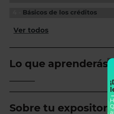
4 -
Básicos de los créditos
Ver todos
Lo que aprenderás
¡
l
H
Sobre tu expositor
Q
a