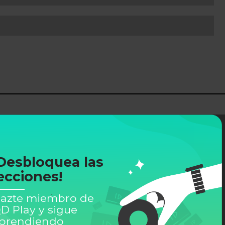
Desbloquea las
ecciones!
azte miembro de
D Play y sigue
prendiendo