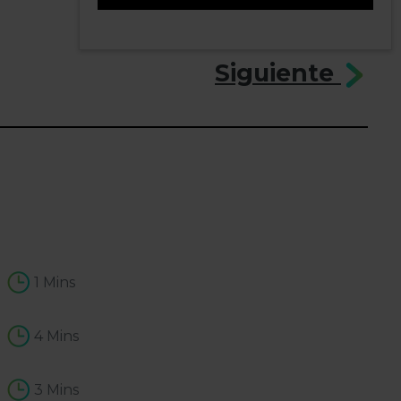
4
Siguiente
1 Mins
4 Mins
3 Mins