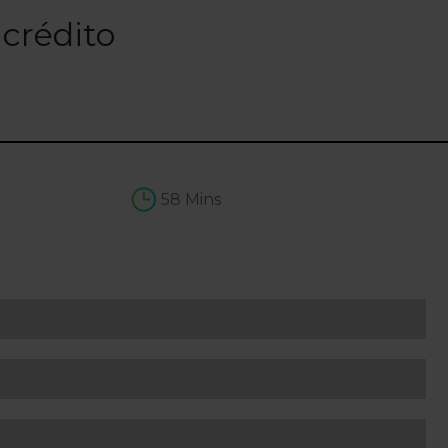
 crédito
58 Mins