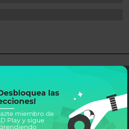
Desbloquea las
ecciones!
azte miembro de
D Play y sigue
prendiendo