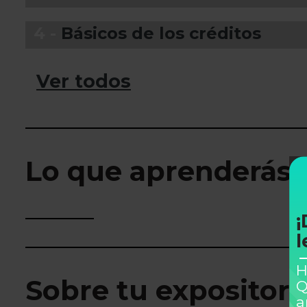
4 -
Básicos de los créditos
Ver todos
Lo que aprenderás
¡
l
H
Sobre tu expositor
Q
a