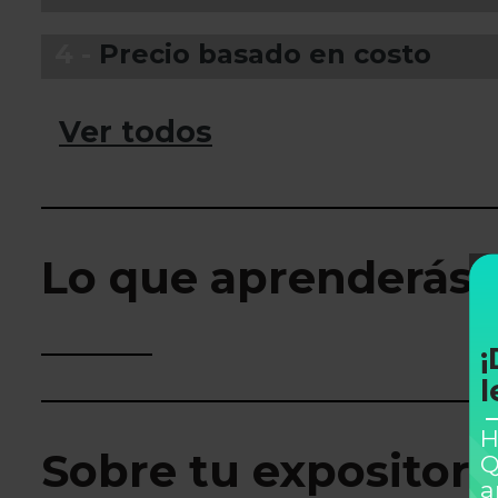
4 -
Precio basado en costo
Ver todos
Lo que aprenderás
¡
l
H
Sobre tu expositor
Q
a