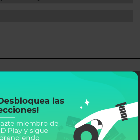
Desbloquea las
ecciones!
azte miembro de
D Play y sigue
prendiendo