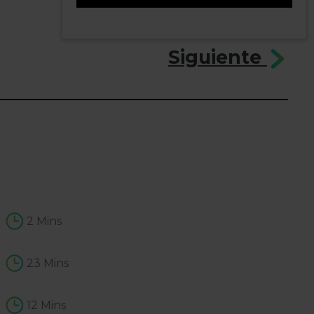
1
Siguiente
2 Mins
23 Mins
12 Mins