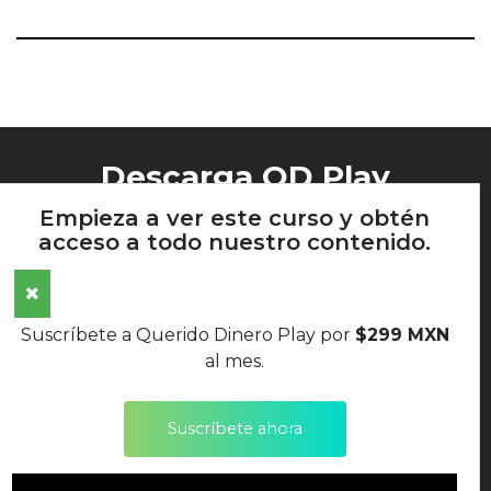
Descarga QD Play
Empieza a ver este curso y obtén
acceso a todo nuestro contenido.
AVISO DE PRIVACIDAD
Suscríbete a Querido Dinero Play por
$299 MXN
TÉRMINOS Y CONDICIONES
al mes.
POLÍTICAS DE DEVOLUCIONES
Suscríbete ahora
SÍGUENOS