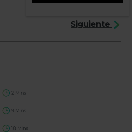
1
Siguiente
2 Mins
9 Mins
18 Mins