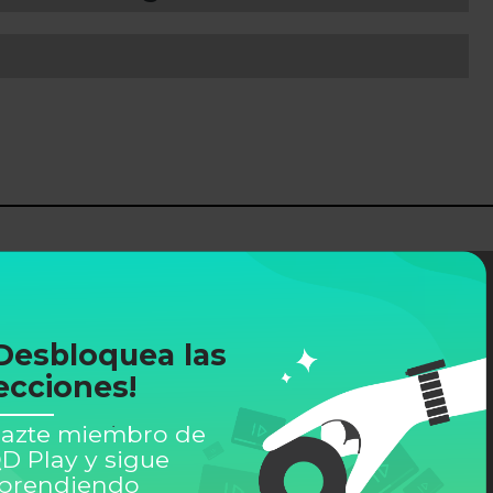
Desbloquea las
ecciones!
azte miembro de
D Play y sigue
prendiendo