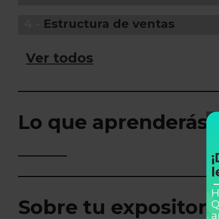
4 -
Estructura de ventas
Ver todos
Lo que aprenderás
¡
l
H
Sobre tu expositor
Q
a