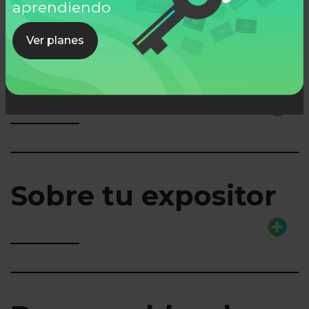
aprendiendo
Ver planes
Lo que aprenderás
Sobre tu expositor