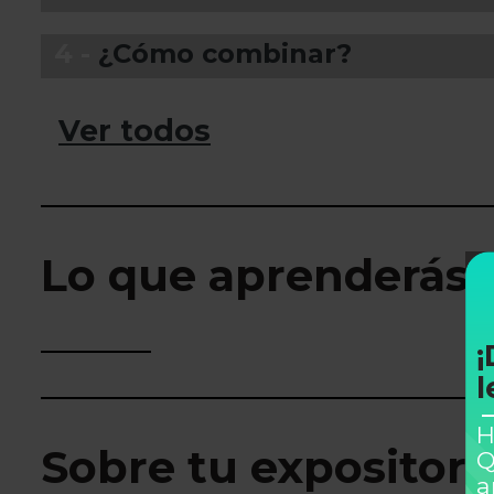
4 -
¿Cómo combinar?
Ver todos
Lo que aprenderás
¡
l
H
Sobre tu expositor
Q
a