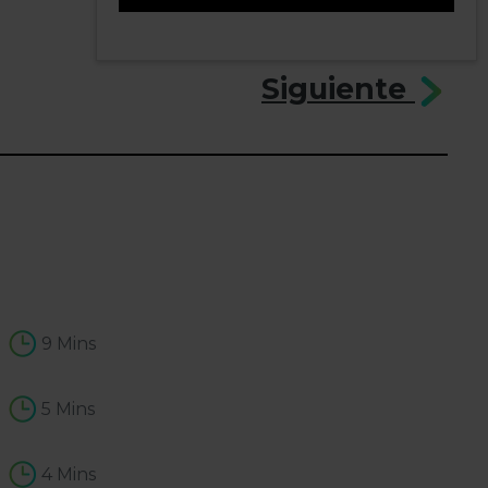
1
Siguiente
9 Mins
5 Mins
4 Mins