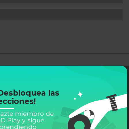
Desbloquea las
ecciones!
azte miembro de
D Play y sigue
prendiendo