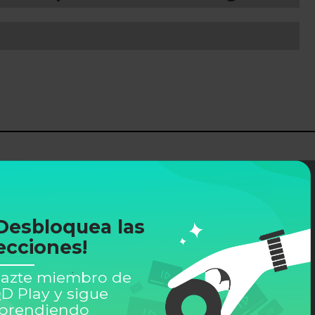
Desbloquea las
ecciones!
azte miembro de
D Play y sigue
prendiendo