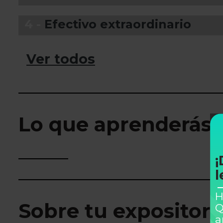
4 -
Efectivo extraordinario
Ver todos
Lo que aprenderás
¡
l
H
Sobre tu expositor
Q
a