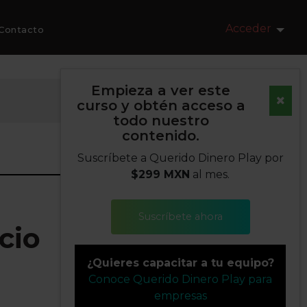
Acceder
Contacto
Empieza a ver este
curso y obtén acceso a
todo nuestro
contenido.
Suscríbete a Querido Dinero Play por
$299 MXN
al mes.
Suscríbete ahora
cio
¿Quieres capacitar a tu equipo?
Conoce Querido Dinero Play para
empresas