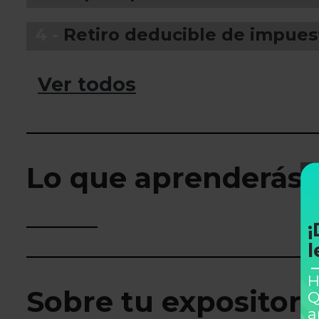
4 -
Retiro deducible de impues
Ver todos
Lo que aprenderás
¡
l
H
Sobre tu expositor
Q
a