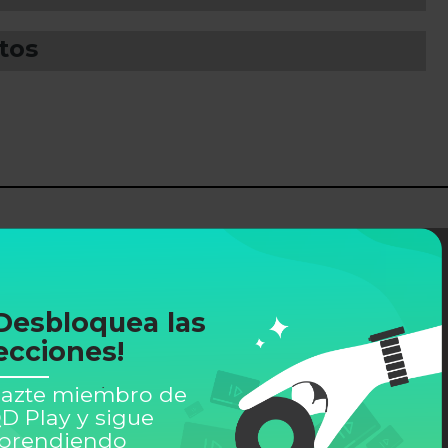
tos
Desbloquea las
ecciones!
azte miembro de
D Play y sigue
prendiendo