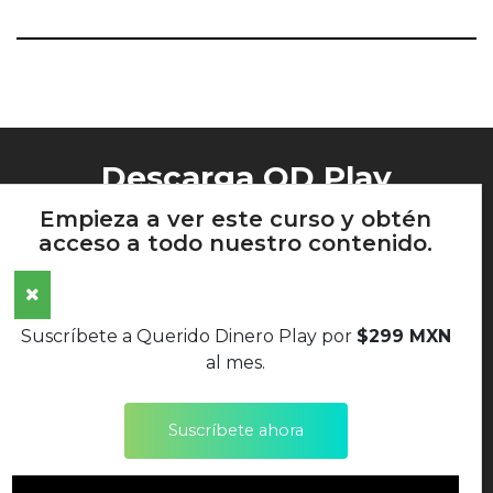
Descarga QD Play
Empieza a ver este curso y obtén
acceso a todo nuestro contenido.
AVISO DE PRIVACIDAD
Suscríbete a Querido Dinero Play por
$299 MXN
TÉRMINOS Y CONDICIONES
al mes.
POLÍTICAS DE DEVOLUCIONES
Suscríbete ahora
SÍGUENOS