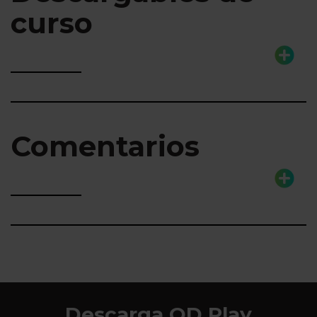
curso
Comentarios
Descarga QD Play