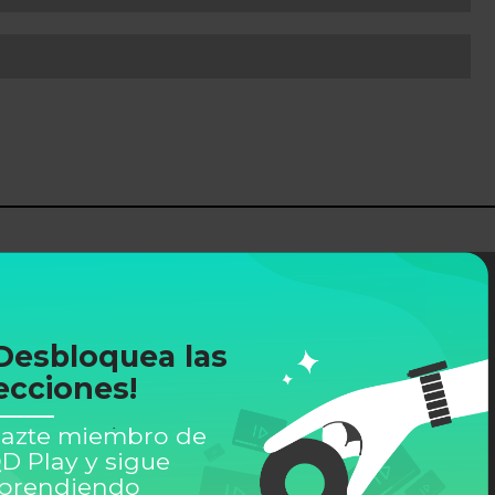
Desbloquea las
ecciones!
azte miembro de
D Play y sigue
prendiendo