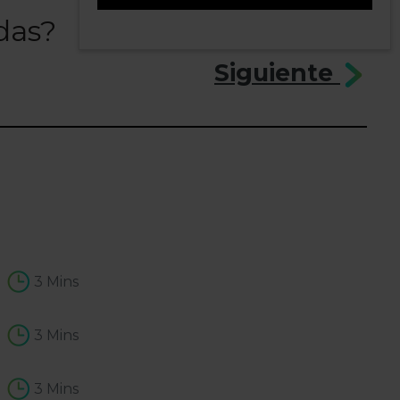
das?
10
Siguiente
3 Mins
3 Mins
3 Mins