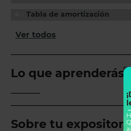
4 -
Tabla de amortización
Ver todos
Lo que aprenderás
¡
l
H
Sobre tu expositor
Q
a