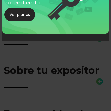
aprendiendo
Ver planes
Lo que aprenderás
Sobre tu expositor