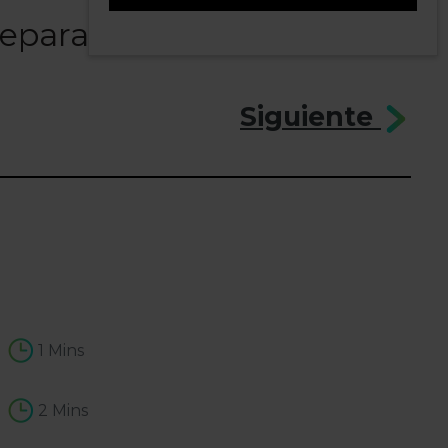
reparadora
0
Siguiente
1 Mins
2 Mins