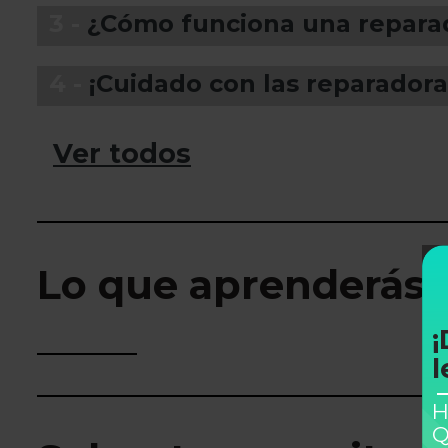
3 -
¿Cómo funciona una reparad
4 -
¡Cuidado con las reparadoras
Ver todos
Lo que aprenderás
¡
l
H
Q