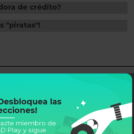
ora de crédito?
 "piratas"!
Desbloquea las
ecciones!
azte miembro de
D Play y sigue