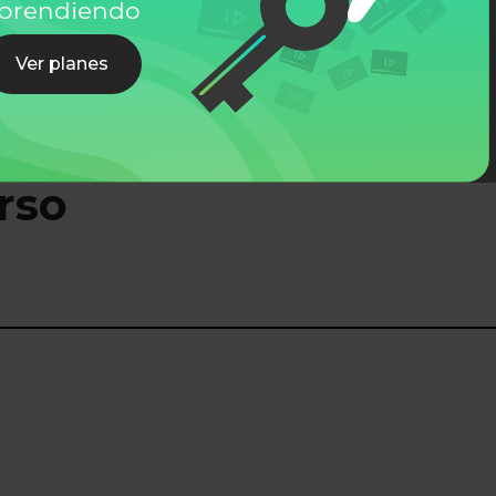
prendiendo
Ver planes
rso