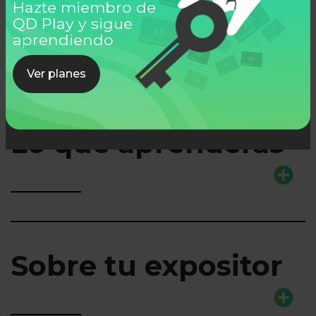
Hazte miembro de
2 Mins
QD Play y sigue
aprendiendo
Ver todos
Ver planes
Lo que aprenderás
Sobre tu expositor