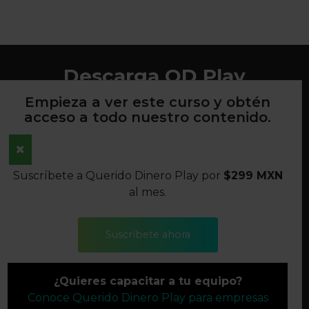
Descarga QD Play
Empieza a ver este curso y obtén
acceso a todo nuestro contenido.
AVISO DE PRIVACIDAD
Suscríbete a Querido Dinero Play por
$299 MXN
TÉRMINOS Y CONDICIONES
al mes.
POLÍTICAS DE DEVOLUCIONES
Suscríbete ahora
SÍGUENOS
¿Quieres capacitar a tu equipo?
©2022 QUERIDO DINERO S.A. DE C.V. TODOS LOS
Conoce Querido Dinero Play para empresas
DERECHOS RESERVADOS