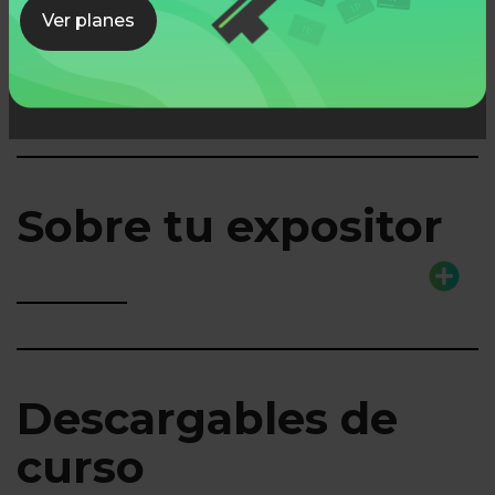
Lo que aprenderás
Ver planes
Sobre tu expositor
Descargables de
curso