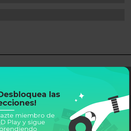
Desbloquea las
ecciones!
azte miembro de
D Play y sigue
prendiendo