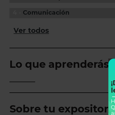
4 -
Comunicación
Ver todos
Lo que aprenderás
¡
l
H
Sobre tu expositor
Q
a