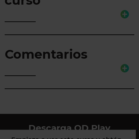
curso
Comentarios
Descarga QD Play