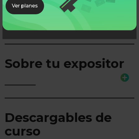
Lo que aprenderás
Ver planes
Sobre tu expositor
Descargables de
curso