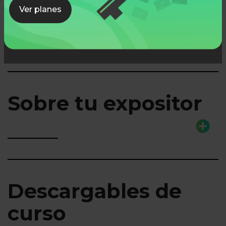
Lo que aprenderás
Ver planes
Sobre tu expositor
Descargables de
curso