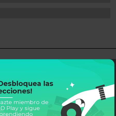
Desbloquea las
ecciones!
azte miembro de
D Play y sigue
prendiendo