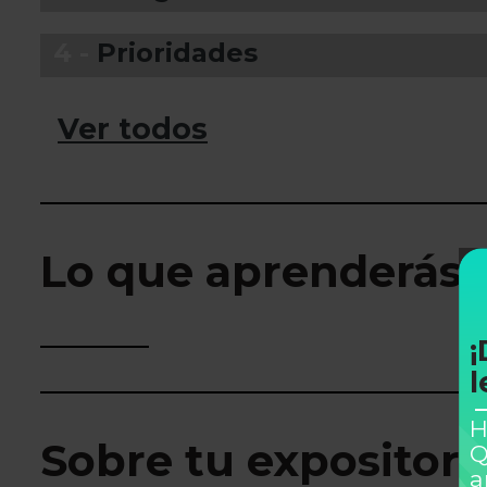
4 -
Prioridades
Ver todos
Lo que aprenderás
¡
l
H
Sobre tu expositor
Q
a