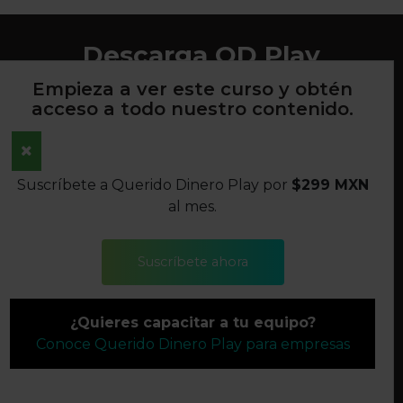
Descarga QD Play
Empieza a ver este curso y obtén
acceso a todo nuestro contenido.
AVISO DE PRIVACIDAD
Suscríbete a Querido Dinero Play por
$299 MXN
TÉRMINOS Y CONDICIONES
al mes.
POLÍTICAS DE DEVOLUCIONES
Suscríbete ahora
SÍGUENOS
¿Quieres capacitar a tu equipo?
©2022 QUERIDO DINERO S.A. DE C.V. TODOS LOS
Conoce Querido Dinero Play para empresas
DERECHOS RESERVADOS