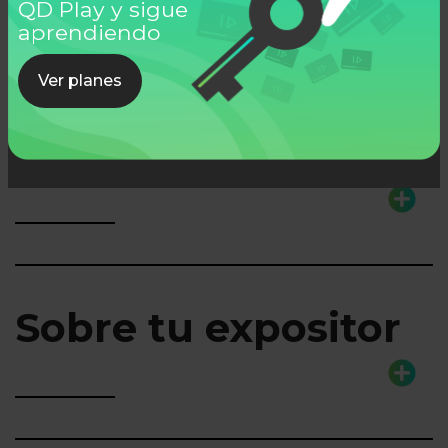
QD Play y sigue
Ver todos
aprendiendo
Ver planes
Lo que aprenderás
Sobre tu expositor