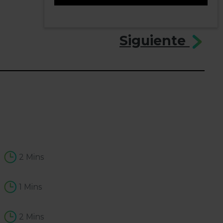
7
Siguiente
2 Mins
1 Mins
2 Mins