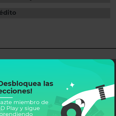
rédito
Desbloquea las
ecciones!
azte miembro de
D Play y sigue
prendiendo