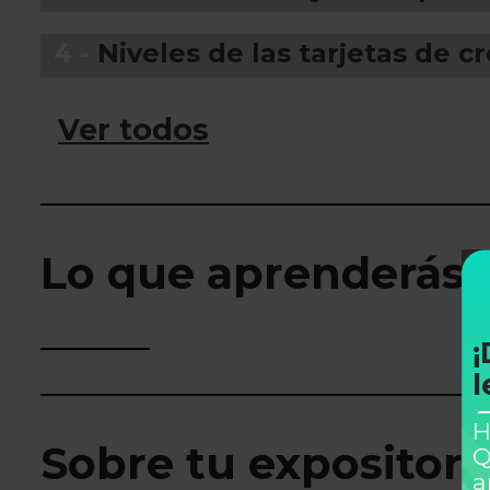
4 -
Niveles de las tarjetas de c
Ver todos
Lo que aprenderás
¡
l
H
Sobre tu expositor
Q
a