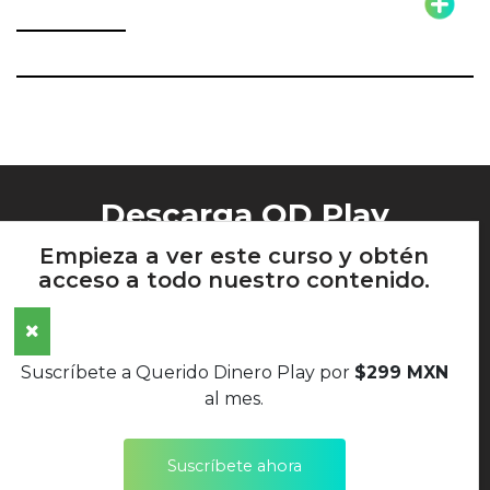
Descarga QD Play
Empieza a ver este curso y obtén
acceso a todo nuestro contenido.
AVISO DE PRIVACIDAD
Suscríbete a Querido Dinero Play por
$299 MXN
TÉRMINOS Y CONDICIONES
al mes.
POLÍTICAS DE DEVOLUCIONES
Suscríbete ahora
SÍGUENOS