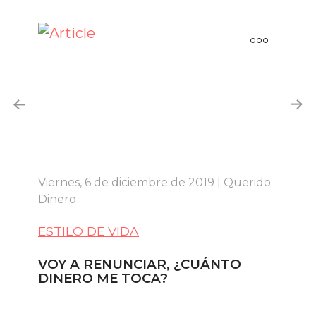
Viernes, 6 de diciembre de 2019 | Querido
Mar
Dinero
Di
ESTILO DE VIDA
ES
VOY A RENUNCIAR, ¿CUÁNTO
7 
DINERO ME TOCA?
M