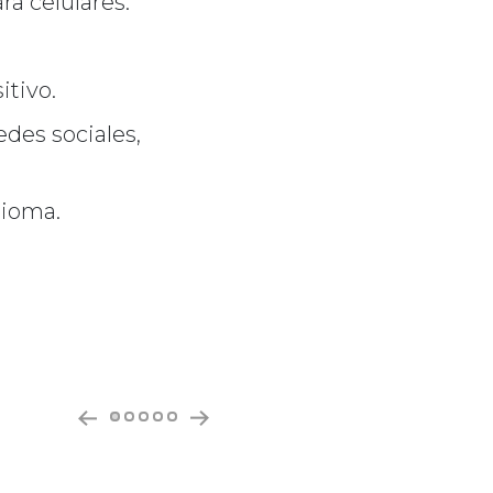
ra celulares.
itivo.
des sociales,
dioma.