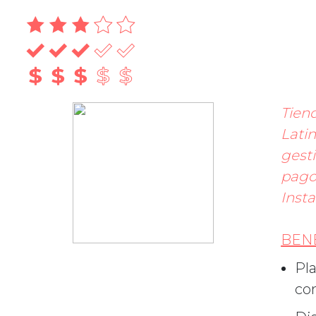
Tien
Lati
gesti
pago
Insta
BEN
Pla
co