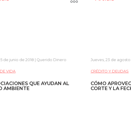
 5 de junio de 2018 | Querido Dinero
Jueves, 23 de agosto
 DE VIDA
CRÉDITO Y DEUDAS
OCIACIONES QUE AYUDAN AL
CÓMO APROVEC
O AMBIENTE
CORTE Y LA FE