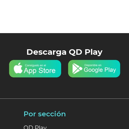
Descarga QD Play
Por sección
QD Play