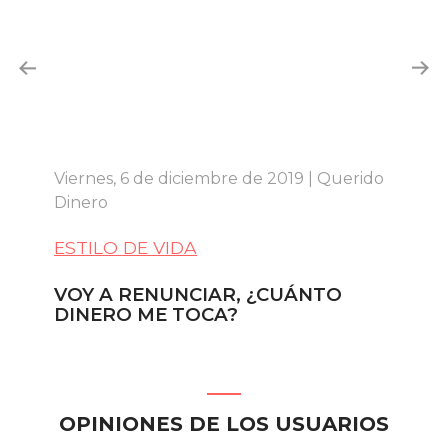
Viernes, 6 de diciembre de 2019 | Querido
Mar
Dinero
Di
ESTILO DE VIDA
ES
VOY A RENUNCIAR, ¿CUÁNTO
7 
DINERO ME TOCA?
M
OPINIONES DE LOS USUARIOS