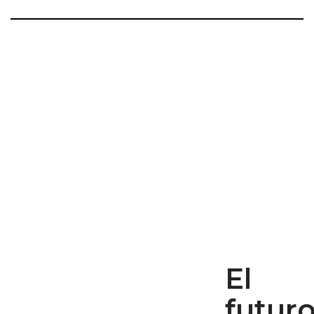
El
futur