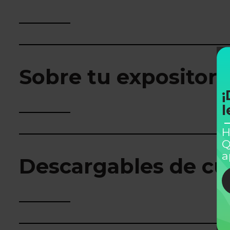
Sobre tu expositor
¡
l
H
Q
a
Descargables de cu