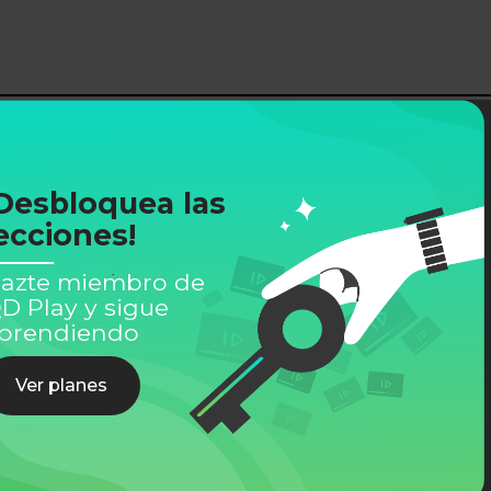
Desbloquea las
ecciones!
azte miembro de
D Play y sigue
prendiendo
rso
Ver planes