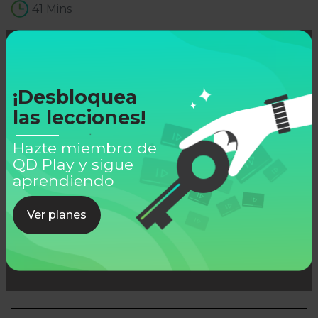
41 Mins
¡Desbloquea
Lo que aprenderás
las lecciones!
Hazte miembro de
QD Play y sigue
aprendiendo
Ver planes
Sobre tu expositor