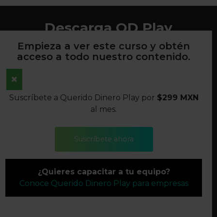
Descarga QD Play
Empieza a ver este curso y obtén
acceso a todo nuestro contenido.
AVISO DE PRIVACIDAD
Suscríbete a Querido Dinero Play por
$299 MXN
TÉRMINOS Y CONDICIONES
al mes.
POLÍTICAS DE DEVOLUCIONES
Suscríbete ahora
SÍGUENOS
¿Quieres capacitar a tu equipo?
©2022 QUERIDO DINERO S.A. DE C.V. TODOS LOS
Conoce Querido Dinero Play para empresas
DERECHOS RESERVADOS