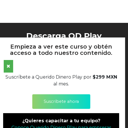
Descarga QD Play
Empieza a ver este curso y obtén
acceso a todo nuestro contenido.
AVISO DE PRIVACIDAD
Suscríbete a Querido Dinero Play por
$299 MXN
TÉRMINOS Y CONDICIONES
al mes.
POLÍTICAS DE DEVOLUCIONES
Suscríbete ahora
SÍGUENOS
¿Quieres capacitar a tu equipo?
©2022 QUERIDO DINERO S.A. DE C.V. TODOS LOS
Conoce Querido Dinero Play para empresas