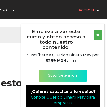
Acceder
Contacto
Empieza a ver este
curso y obtén acceso a
todo nuestro
contenido.
Suscríbete a Querido Dinero Play por
$299 MXN
al mes.
Suscríbete ahora
uesto
¿Quieres capacitar a tu equipo?
Conoce Querido Dinero Play para
empresas