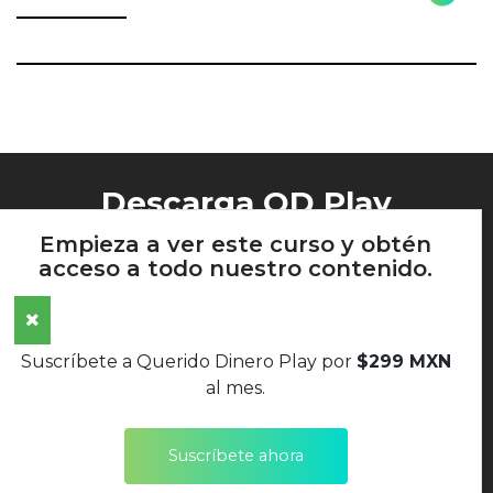
Descarga QD Play
Empieza a ver este curso y obtén
acceso a todo nuestro contenido.
AVISO DE PRIVACIDAD
Suscríbete a Querido Dinero Play por
$299 MXN
TÉRMINOS Y CONDICIONES
al mes.
POLÍTICAS DE DEVOLUCIONES
Suscríbete ahora
SÍGUENOS