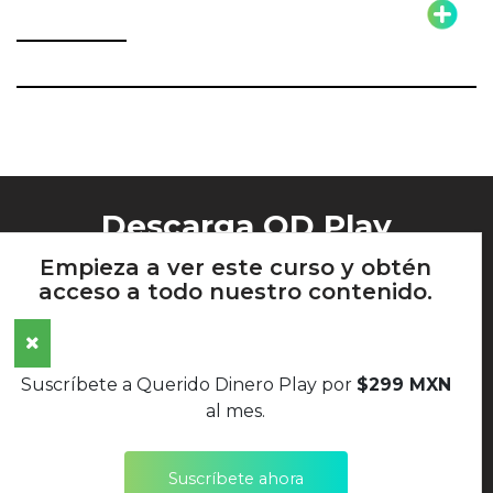
Descarga QD Play
Empieza a ver este curso y obtén
acceso a todo nuestro contenido.
AVISO DE PRIVACIDAD
Suscríbete a Querido Dinero Play por
$299 MXN
TÉRMINOS Y CONDICIONES
al mes.
POLÍTICAS DE DEVOLUCIONES
Suscríbete ahora