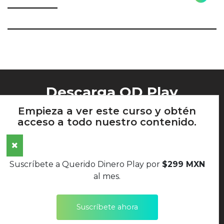
Descarga QD Play
Empieza a ver este curso y obtén
acceso a todo nuestro contenido.
AVISO DE PRIVACIDAD
Suscríbete a Querido Dinero Play por
$299 MXN
TÉRMINOS Y CONDICIONES
al mes.
POLÍTICAS DE DEVOLUCIONES
Suscríbete ahora
SÍGUENOS